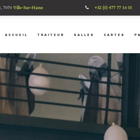
8, 7070
Ville-Sur-Haine
+32 (0) 477 77 16 01
ACCUEIL
TRAITEUR
SALLES
CARTES
P