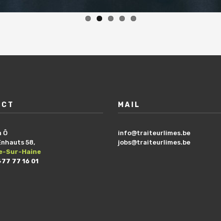
ACT
MAIL
n Ô
info@traiteurlimes.be
Enhauts 58,
jobs@traiteurlimes.be
le-Sur-Haine
477 77 16 01